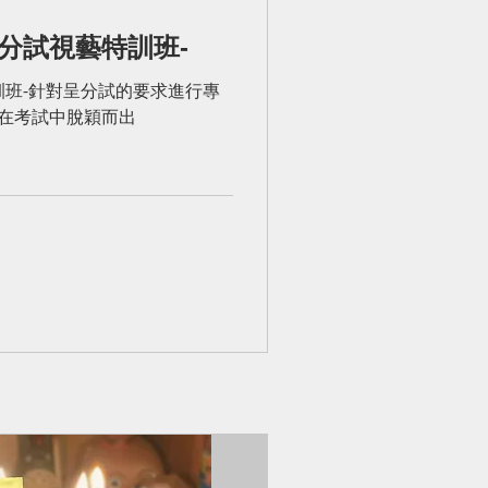
分試視藝特訓班-
訓班-針對呈分試的要求進行專
，在考試中脫穎而出