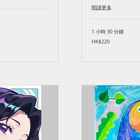
閱讀更多
1 小時 30 分鐘
220
HK$220
港
元