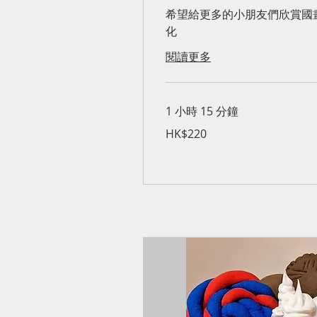
希望給更多的小朋友們欣賞國
化
閱讀更多
1 小時 15 分鐘
220
HK$220
港
元