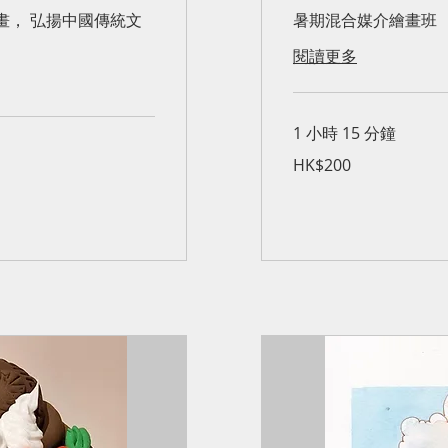
畫， 弘揚中國傳統文
暑期混合媒介繪畫班
閱讀更多
1 小時 15 分鐘
200
HK$200
港
元