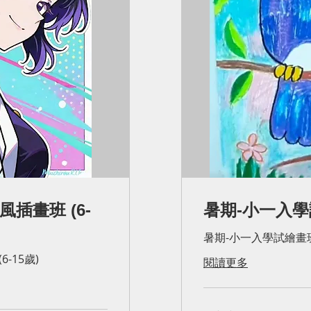
畫風插畫班 (6-
暑期-小一入學試
暑期-小一入學試繪畫班 
6-15歲)
閱讀更多