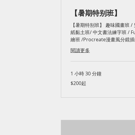
【暑期特别班】
【暑期特别班】 趣味國畫班 / 
紙黏土班/ 中文書法練字班 / Fun 
繪班 /Procreate漫畫風分鏡
閱讀更多
1 小時 30 分鐘
$200
$200起
起