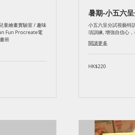
暑期-小五六呈
兒童繪畫實驗室 / 趣味
小五六呈分試視藝特
Fun Procreate電
項訓練, 增強自信心
插畫班
閱讀更多
220
HK$220
港
元