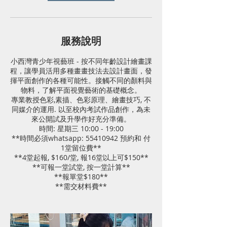
服務說明
小西灣青少年視藝班 - 按不同年齡設計繪畫課
程，讓學員活用多種畫畫技法去設計畫面，發
揮平面創作的各種可能性。接觸不同的顏料與
物料，了解平面視覺藝術的基礎概念。
專業教授色彩,素描、色彩原理、繪畫技巧, 不
同媒介的運用. 以至校內考試作品創作，為未
來公開試及升學作好充分準備。
時間: 星期三 10:00 - 19:00
**時間必須whatsapp: 55410942 預約和 付
1堂留位費**
**4堂起報, $160/堂, 報16堂以上可$150**
**可報一堂試堂, 按一堂計算**
**報單堂$180**
**需交材料費**