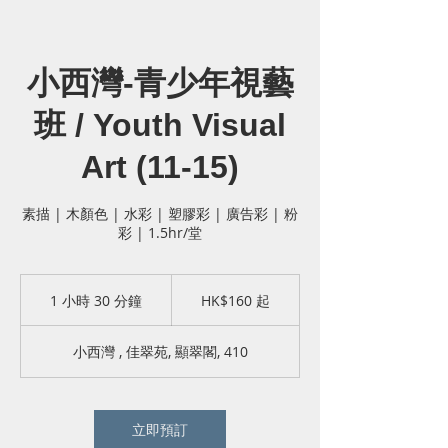
小西灣-青少年視藝
班 / Youth Visual
Art (11-15)
素描 | 木顏色 | 水彩 | 塑膠彩 | 廣告彩 | 粉
彩 | 1.5hr/堂
160
港
1 小時 30 分鐘
1
HK$160 起
元
小
起
3
小西灣 , 佳翠苑, 顯翠閣, 410
0
分
鐘
立即預訂