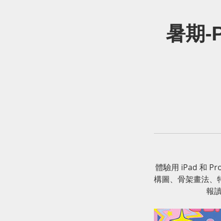
暑期-P
體驗用 iPad 和 
構圖、骨架畫法、