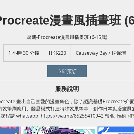
rocreate漫畫風插畫班 (6
暑期-Procreate漫畫風插畫班 (6-15歲)
220
港
1 小時 30 分鐘
1
HK$220
Causeway Bay / 銅鑼灣
元
小
3
立即預訂
0
分
鐘
服務說明
Procreate 畫出自己喜愛的漫畫角色，除了認識基礎Procreat
特效筆刷應用、圖層模式打造特殊效果等等，創作日本動漫畫風