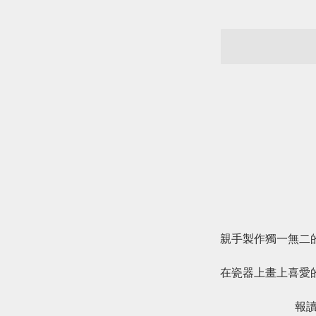
親手製作獨一無二
在瓷器上畫上喜愛
報讀課