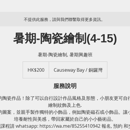
不提供此服務，請與我們聯繫取得更多資訊。
暑期-陶瓷繪制(4-15)
暑期-陶瓷繪制, 暑期興趣班
200
港
HK$200
Causeway Bay / 銅鑼灣
元
服務說明
的陶瓷作品！除了可以自行設計作品風格及形態，小朋友更可自
繪制紋飾及上色.
的圖案，並親手製作獨特的小飾品，例如陶瓷磁石或小飾品。讓
培養耐性與美感，帶回家屬於自己的小小藝術品。
程請 whatsapp: https://wa.me/85255410942 報名, 預約 