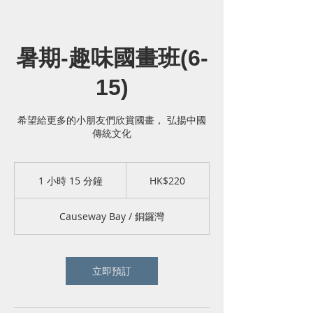
暑期-趣味國畫班(6-
15)
希望給更多的小朋友們欣賞國畫， 弘揚中國
傳統文化
220
港
1 小時 15 分鐘
1
HK$220
元
小
1
Causeway Bay / 銅鑼灣
5
分
鐘
立即預訂