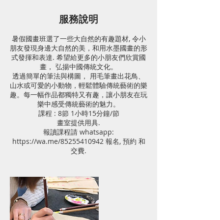
服務說明
暑假國畫班選了一些大自然的有趣題材, 令小
朋友發現身邊大自然的美，和用水墨國畫的形
式發揮和表達. 希望給更多的小朋友們欣賞國
畫， 弘揚中國傳統文化。
透過簡單的筆法與構圖， 用毛筆畫出花鳥、
山水或可愛的小動物，輕鬆體驗傳統藝術的樂
趣。每一幅作品都獨特又有趣，讓小朋友在玩
樂中感受傳統藝術的魅力。
課程 : 8節 1小時15分鐘/節
畫室提供用具.
報讀課程請 whatsapp:
https://wa.me/85255410942 報名, 預約 和
交費.