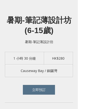
暑期-筆記薄設計坊
(6-15歲)
暑期-筆記薄設計坊
280
港
1 小時 30 分鐘
1
HK$280
元
小
3
Causeway Bay / 銅鑼灣
0
分
鐘
立即預訂