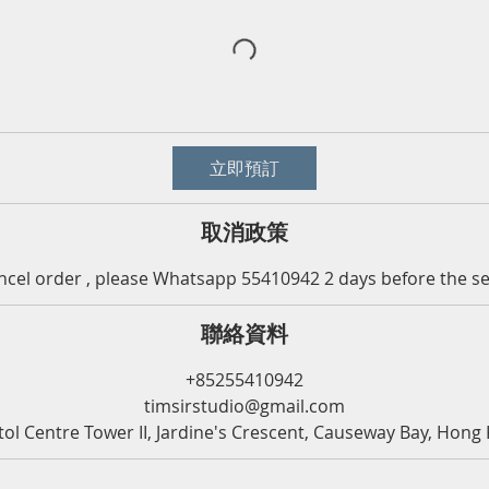
立即預訂
取消政策
ncel order , please Whatsapp 55410942 2 days before the se
聯絡資料
+85255410942
timsirstudio@gmail.com
tol Centre Tower II, Jardine's Crescent, Causeway Bay, Hong