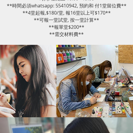
**時間必須whatsapp: 55410942, 預約和 付1堂留位費**
**4堂起報,$180/堂, 報16堂以上可$170**
**可報一堂試堂, 按一堂計算**
**報單堂$200**
**需交材料費**