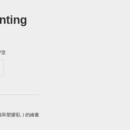
ting
/堂
和塑膠彩, ) 的繪畫