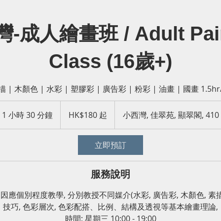
-成人繪畫班 / Adult Pain
Class (16歲+)
描 | 木顏色 | 水彩 | 塑膠彩 | 廣告彩 | 粉彩 | 油畫 | 國畫 1.5hr
180
港
1 小時 30 分鐘
1
HK$180 起
小西灣, 佳翠苑, 顯翠閣, 410
元
起
小
3
立即預訂
0
分
鐘
服務說明
因應個別程度教學, 分別教授不同媒介(水彩, 廣告彩, 木顏色, 素描
技巧, 色彩層次, 色彩配搭、比例、結構及透視等基本繪畫理論,
時間: 星期三 10:00 - 19:00