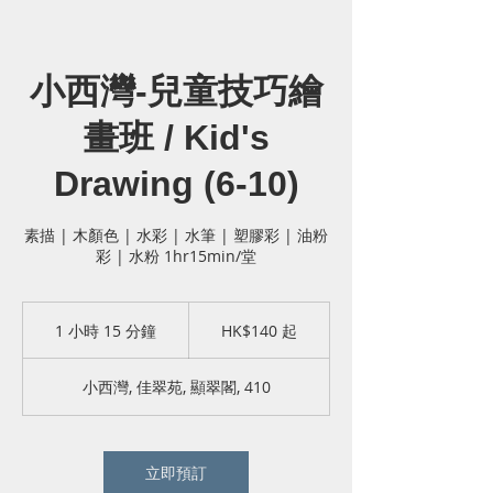
小西灣-兒童技巧繪
畫班 / Kid's
Drawing (6-10)
素描 | 木顏色 | 水彩 ​​​| 水筆 | 塑膠彩 | 油粉
彩 | 水粉 1hr15min/堂
140
港
1 小時 15 分鐘
1
HK$140 起
元
小
起
1
小西灣, 佳翠苑, 顯翠閣, 410
5
分
鐘
立即預訂