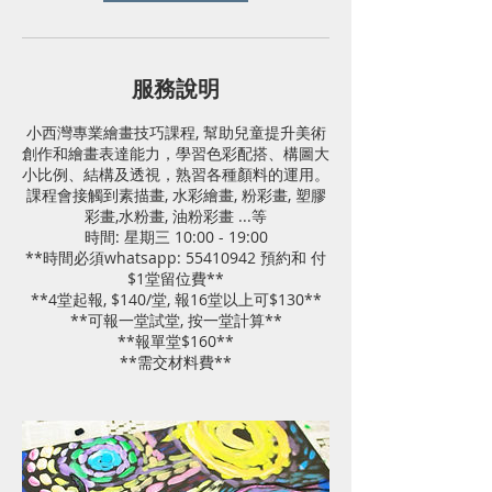
服務說明
小西灣專業繪畫技巧課程, 幫助兒童提升美術
創作和繪畫表達能力，學習色彩配搭、構圖大
小比例、結構及透視，熟習各種顏料的運用。
課程會接觸到素描畫, 水彩繪畫, 粉彩畫, 塑膠
彩畫,水粉畫, 油粉彩畫 ...等
時間: 星期三 10:00 - 19:00
**時間必須whatsapp: 55410942 預約和 付
$1堂留位費**
**4堂起報, $140/堂, 報16堂以上可$130**
**可報一堂試堂, 按一堂計算**
**報單堂$160**
**需交材料費**