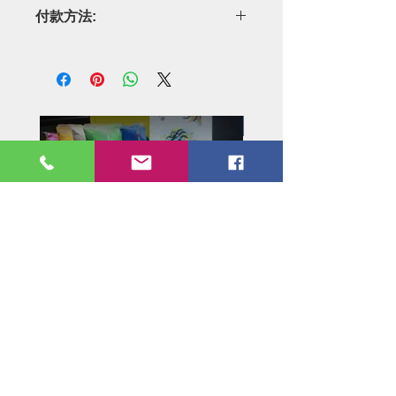
付款方法:
1)可 Payme 55410942 或 轉數快FPS
62480942 給我
2) 可銀行過數 HSBC 177652559833
3) 再 Whatsapp 資料 55410942作實
證書
幼兒/兒童視覺藝術分級證書課程
素描證書課程-初班 Certif
Level 1/2/3
Course in Sketch -Ele
Price
Price
HK$4,000.00
HK$3,200.00