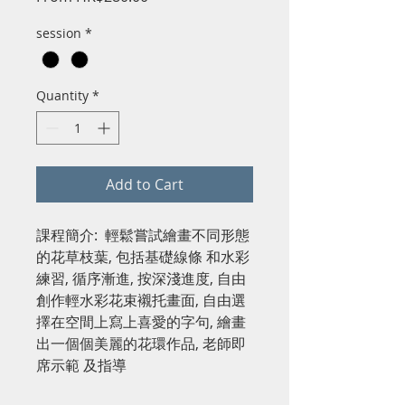
Price
session
*
Quantity
*
Add to Cart
課程簡介: 輕鬆嘗試繪畫不同形態
的花草枝葉, 包括基礎線條 和水彩
練習, 循序漸進, 按深淺進度, 自由
創作輕水彩花束襯托畫面, 自由選
擇在空間上寫上喜愛的字句, 繪畫
出一個個美麗的花環作品, 老師即
席示範 及指導