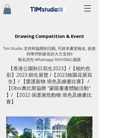
Drawing Competition & Event
Tim Studio 支持和協辦的活動, 可經本畫室報名, 多謝
同學們和家長的大力支持!!
報名請先 Whatsapp
55410942
謝謝
【香港公園秋日寫生2023】/【相約色
彩】2023 師生展覽 /【2023維園花展寫
生】/ 【愛護寵物 填色及繪畫比賽】 /
【
Obis奧比斯協辦 "蒙眼畫畫體驗活動"
】
/
【
2022 保護瀕危動物 填色及繪畫比
賽
】