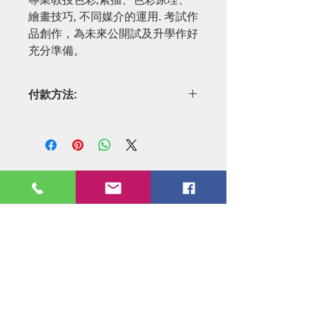
繪畫技巧, 不同媒介的運用. 考試作
品創作，為未來公開試及升學作好
充分準備。
付款方法:
1)可 Payme 55410942 或 轉數快FPS
62480942 給我
2) 可銀行過數 HSBC 177652559833
3) 再 Whatsapp 資料 55410942作實
證書